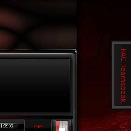
9999
Login