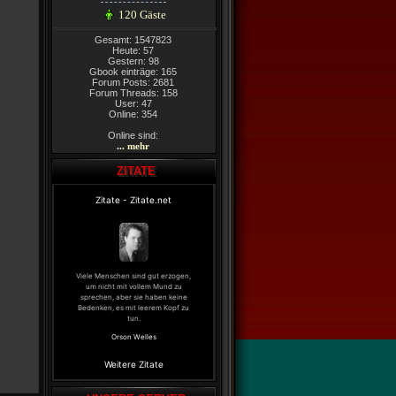
120 Gäste
Gesamt: 1547823
Heute: 57
Gestern: 98
Gbook einträge: 165
Forum Posts: 2681
Forum Threads: 158
User: 47
Online: 354
Online sind:
... mehr
ZITATE