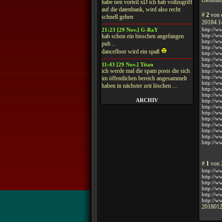
habe nen vorteil xD ich hab vollzugriff
auf die datenbank, wird also recht
#
2
von 
schnell gehen
20184.
http://w
21:23 [29 Nov.] G-RaY
http://w
hab schon ein bisschen angefangen
http://w
puh ..
http://w
dancefloor wird ein spaß
http://ww
http://w
11:43 [29 Nov.] Titan
http://w
ich werde mal die spam posts die sich
http://w
http://
im öffentlichen bereich angesammelt
http://w
haben in nächster zeit löschen ...
http://w
http://w
ARCHIV
http://w
http://w
http://w
http://ww
http://w
http://w
http://
http://w
#
1
von 
http://w
http://w
http://w
http://w
http://w
http://w
2018012