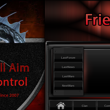
LastForum
LastNews
LastWars
NextWars
Clan
Co