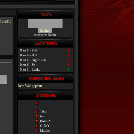
SUFU
.10.2017
erweiterte Suche
LAST WARS
0 zu 6 - PBP
0 zu 6 - IDK
0 zu 6 - NightClub
0 zu 6 - Sh
5 zu 1 - Lenka
KOMMENDE WARS
kein War geplant
STATISTIK
0 User
Titan
test
Rone-X
G-RaY
Makke