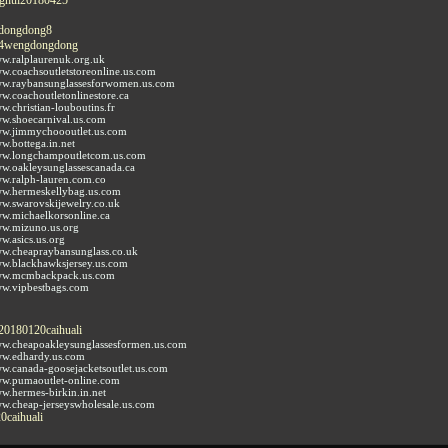
dongdong8
14wengdongdong
ww.ralplaurenuk.org.uk
ww.coachsoutletstoreonline.us.com
ww.raybansunglassesforwomen.us.com
ww.coachoutletonlinestore.ca
w.christian-louboutins.fr
ww.shoecarnival.us.com
ww.jimmychoooutlet.us.com
ww.bottega.in.net
www.longchampoutletcom.us.com
ww.oakleysunglassescanada.ca
ww.ralph-lauren.com.co
ww.hermeskellybag.us.com
ww.swarovskijewelry.co.uk
ww.michaelkorsonline.ca
ww.mizuno.us.org
w.asics.us.org
ww.cheapraybansunglass.co.uk
ww.blackhawksjersey.us.com
www.mcmbackpack.us.com
ww.vipbestbags.com
20180120caihuali
ww.cheapoakleysunglassesformen.us.com
ww.edhardy.us.com
ww.canada-goosejacketsoutlet.us.com
ww.pumaoutlet-online.com
ww.hermes-birkin.in.net
ww.cheap-jerseyswholesale.us.com
0caihuali