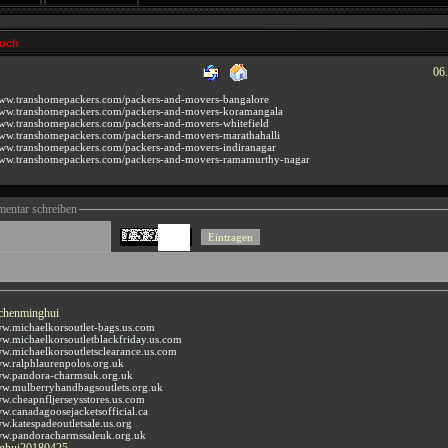
buch
06
www.transhomepackers.com/packers-and-movers-bangalore
www.transhomepackers.com/packers-and-movers-koramangala
www.transhomepackers.com/packers-and-movers-whitefield
www.transhomepackers.com/packers-and-movers-marathahalli
www.transhomepackers.com/packers-and-movers-indiranagar
www.transhomepackers.com/packers-and-movers-ramamurthy-nagar
ntar schreiben
chenminghui
ww.michaelkorsoutlet-bags.us.com
ww.michaelkorsoutletblackfriday.us.com
ww.michaelkorsoutletsclearance.us.com
ww.ralphlaurenpolos.org.uk
ww.pandora-charmsuk.org.uk
ww.mulberryhandbagsoutlets.org.uk
ww.cheapnfljerseysstores.us.com
ww.canadagoosejacketsofficial.ca
ww.katespadeoutletsale.us.org
ww.pandoracharmssaleuk.org.uk
ghui20180425