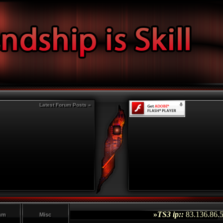
Latest Forum Posts «
»
TS3 ip::
83.136.86.51:
mm
Misc