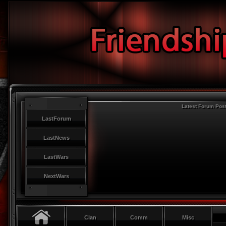
Latest Forum Pos
LastForum
LastNews
LastWars
NextWars
Clan
Comm
Misc