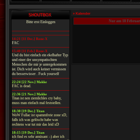
» Kalender
SHOUTBOX
Nur am 18 Februar
Bitte erst Einloggen
14:21 [11 Dec.] Rone-X
FAC
15:40 [11 Feb.] Rone-X
Und du bist einfach ein ekelhafter Typ
und einer der unsympatischten
Menschen die mir je untergekommen
ist. Dich wird auch keiner vermissen
du besserwisser . Fuck yourself
22:24 [22 Nov.] Makke
FAC is dead.
22:36 [21 Nov.] Makke
Titan ist nen ziemlichles cry baby,
muss man einfach mal feststellen.
18:30 [19 Dec.] Titan
WoW Fullac ist spammfreie zone xD,
falls ich was gelöscht habe was
rechtens war tut mir das leid xD
18:15 [19 Dec.] Titan
ich find es sehr amüsant :-) aber ich