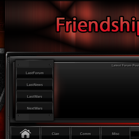
Latest Forum Pos
LastForum
LastNews
LastWars
NextWars
Clan
Comm
Misc