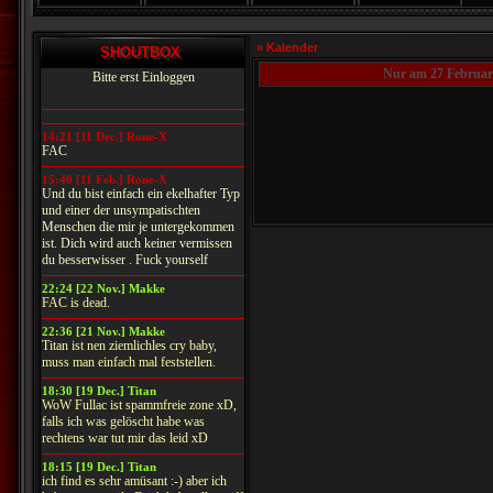
» Kalender
SHOUTBOX
Nur am 27 Februar
Bitte erst Einloggen
14:21 [11 Dec.] Rone-X
FAC
15:40 [11 Feb.] Rone-X
Und du bist einfach ein ekelhafter Typ
und einer der unsympatischten
Menschen die mir je untergekommen
ist. Dich wird auch keiner vermissen
du besserwisser . Fuck yourself
22:24 [22 Nov.] Makke
FAC is dead.
22:36 [21 Nov.] Makke
Titan ist nen ziemlichles cry baby,
muss man einfach mal feststellen.
18:30 [19 Dec.] Titan
WoW Fullac ist spammfreie zone xD,
falls ich was gelöscht habe was
rechtens war tut mir das leid xD
18:15 [19 Dec.] Titan
ich find es sehr amüsant :-) aber ich