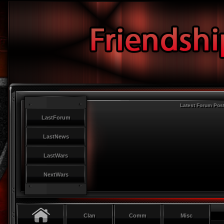
Latest Forum Pos
LastForum
LastNews
LastWars
NextWars
Clan
Comm
Misc