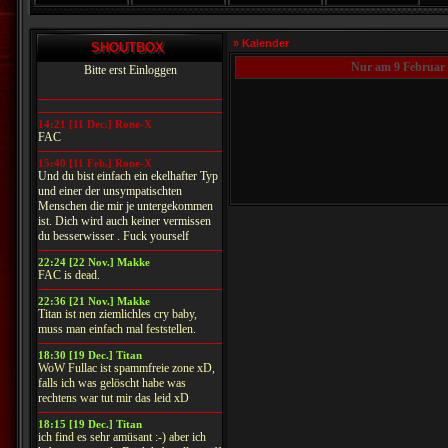
» Kalender
SHOUTBOX
Nur am 9 Februar
Bitte erst Einloggen
14:21 [11 Dec.] Rone-X
FAC
15:40 [11 Feb.] Rone-X
Und du bist einfach ein ekelhafter Typ
und einer der unsympatischten
Menschen die mir je untergekommen
ist. Dich wird auch keiner vermissen
du besserwisser . Fuck yourself
22:24 [22 Nov.] Makke
FAC is dead.
22:36 [21 Nov.] Makke
Titan ist nen ziemlichles cry baby,
muss man einfach mal feststellen.
18:30 [19 Dec.] Titan
WoW Fullac ist spammfreie zone xD,
falls ich was gelöscht habe was
rechtens war tut mir das leid xD
18:15 [19 Dec.] Titan
ich find es sehr amüsant :-) aber ich