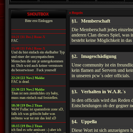
» Regeln
SHOUTBOX
§1. Memberschaft
Bitte erst Einloggen
Die Memberschaft jedes einzelne
anderen Clan dieses Spiel, was in
14:21 [11 Dec.] Rone-X
besteht keine Möglichkeit in das
FAC
15:40 [11 Feb.] Rone-X
Und du bist einfach ein ekelhafter Typ
§2. Imageschädigung
und einer der unsympatischten
Menschen die mir je untergekommen
Unse community ist ein freundli
ist. Dich wird auch keiner vermissen
kein flamen auf Servern und kei
du besserwisser . Fuck yourself
in unseren pcw´s oder officials.
22:24 [22 Nov.] Makke
FAC is dead.
22:36 [21 Nov.] Makke
§3. Verhalten in W.A.R.´s
Titan ist nen ziemlichles cry baby,
muss man einfach mal feststellen.
In den officials wird das Reden 
Entscheidungen ob der gegner ne
18:30 [19 Dec.] Titan
WoW Fullac ist spammfreie zone xD,
falls ich was gelöscht habe was
rechtens war tut mir das leid xD
§4. Uppella
18:15 [19 Dec.] Titan
ich find es sehr amüsant :-) aber ich
Diese Wort ist sich anzueignen h