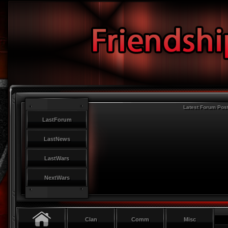
Latest Forum Pos
LastForum
LastNews
LastWars
NextWars
Clan
Comm
Misc