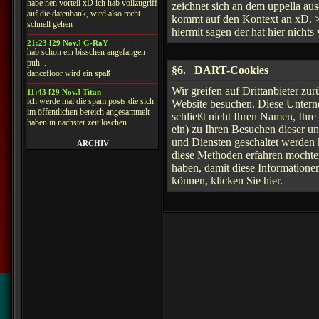
habe nen vorteil xD ich hab vollzugriff
zeichnet sich an dem uppella a
auf die datenbank, wird also recht
kommt auf den Kontext an xD. >
schnell gehen
hiermit sagen der hat hier nichts 
21:23 [29 Nov.] G-RaY
hab schon ein bisschen angefangen
puh ..
§6. DART-Cookies
dancefloor wird ein spaß
Wir greifen auf Drittanbieter zu
11:43 [29 Nov.] Titan
ich werde mal die spam posts die sich
Website besuchen. Diese Untern
im öffentlichen bereich angesammelt
schließt nicht Ihren Namen, Ih
haben in nächster zeit löschen ...
ein) zu Ihren Besuchen dieser u
und Diensten geschaltet werden k
ARCHIV
diese Methoden erfahren möchte
haben, damit diese Information
können, klicken Sie hier.