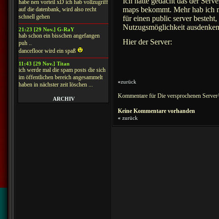
Ich hatte gedacht das der Serv
habe nen vorteil xD ich hab vollzugriff
maps bekommt. Mehr hab ich mi
auf die datenbank, wird also recht
schnell gehen
für einen public server besteht
Nutzugsmöglichkeit ausdenke
21:23 [29 Nov.] G-RaY
hab schon ein bisschen angefangen
Hier der Server:
puh ..
dancefloor wird ein spaß
11:43 [29 Nov.] Titan
ich werde mal die spam posts die sich
im öffentlichen bereich angesammelt
«
zurück
haben in nächster zeit löschen ...
Kommentare für Die versprochenen Server
ARCHIV
Keine Kommentare vorhanden
«
zurück