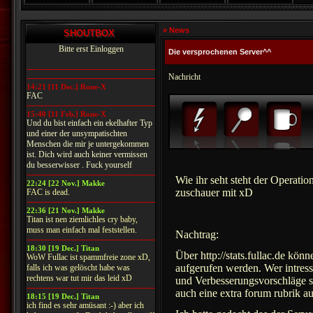
» News
SHOUTBOX
Bitte erst Einloggen
Die versprochenen Server^^
Nachricht
14:21 [11 Dec.] Rone-X
FAC
15:40 [11 Feb.] Rone-X
Und du bist einfach ein ekelhafter Typ
und einer der unsympatischten
Menschen die mir je untergekommen
ist. Dich wird auch keiner vermissen
du besserwisser . Fuck yourself
Wie ihr seht steht der Operati
22:24 [22 Nov.] Makke
zuschauer mit xD
FAC is dead.
22:36 [21 Nov.] Makke
Titan ist nen ziemlichles cry baby,
muss man einfach mal feststellen.
Nachtrag:
18:30 [19 Dec.] Titan
Über http://stats.fullac.de könn
WoW Fullac ist spammfreie zone xD,
aufgerufen werden. Wer intre
falls ich was gelöscht habe was
rechtens war tut mir das leid xD
und Verbesserungsvorschläge s
auch eine extra forum rubrik au
18:15 [19 Dec.] Titan
ich find es sehr amüsant :-) aber ich