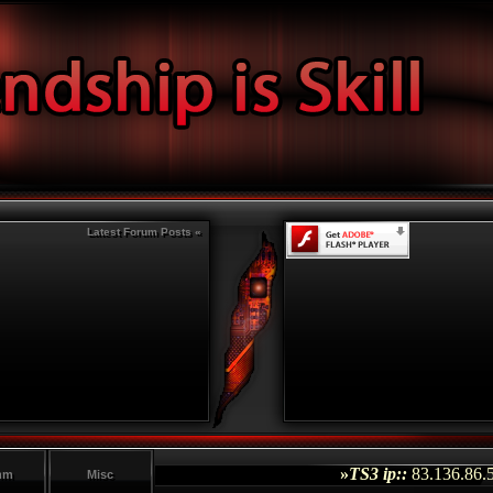
Latest Forum Posts «
»
TS3 ip::
83.136.86.51
mm
Misc