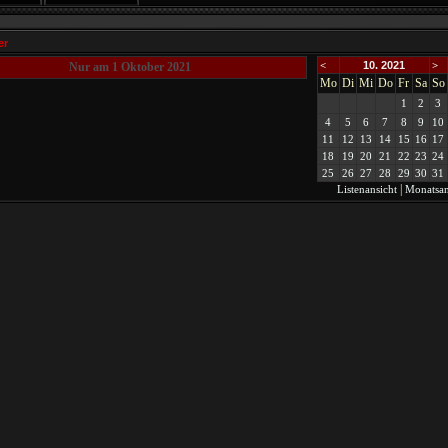
er
<
10. 2021
>
Nur am 1 Oktober 2021
Mo
Di
Mi
Do
Fr
Sa
So
1
2
3
4
5
6
7
8
9
10
11
12
13
14
15
16
17
18
19
20
21
22
23
24
25
26
27
28
29
30
31
|
Listenansicht
Monatsan