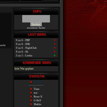
SUFU
erweiterte Suche
LAST WARS
0 zu 6 - PBP
0 zu 6 - IDK
sicht
0 zu 6 - NightClub
0 zu 6 - Sh
5 zu 1 - Lenka
KOMMENDE WARS
kein War geplant
STATISTIK
0 User
Titan
test
Rone-X
G-RaY
Makke