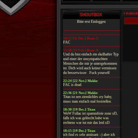
» Kalend
SHOUTBOX
Bitte erst Einloggen
14:21 [11 Dec.] Rone-X
FAC
15:40 [11 Feb.] Rone-X
Und du bist einfach ein ekelhafter Typ
und einer der unsympatischten
Menschen die mir je untergekommen
ist. Dich wird auch keiner vermissen
du besserwisser . Fuck yourself
22:24 [22 Nov.] Makke
FAC is dead.
22:36 [21 Nov.] Makke
Titan ist nen ziemlichles cry baby,
muss man einfach mal feststellen.
18:30 [19 Dec.] Titan
WoW Fullac ist spammfreie zone xD,
falls ich was gelöscht habe was
rechtens war tut mir das leid xD
18:15 [19 Dec.] Titan
ich find es sehr amüsant :-) aber ich