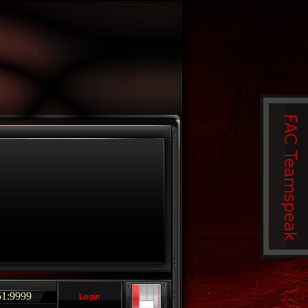
:9999
Login