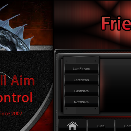
LastForum
LastNews
LastWars
NextWars
Clan
Co