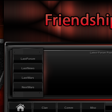
Latest Forum Pos
LastForum
LastNews
LastWars
NextWars
Clan
Comm
Misc