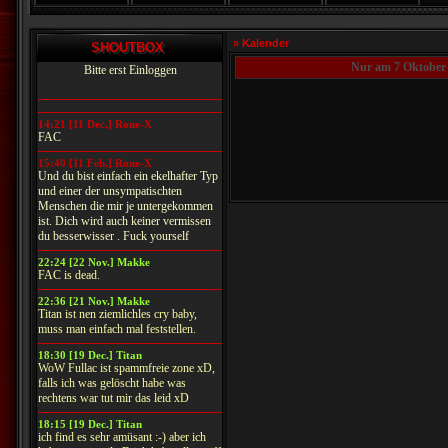
» Kalender
SHOUTBOX
Nur am 7 Oktober
Bitte erst Einloggen
14:21 [11 Dec.] Rone-X
FAC
15:40 [11 Feb.] Rone-X
Und du bist einfach ein ekelhafter Typ
und einer der unsympatischten
Menschen die mir je untergekommen
ist. Dich wird auch keiner vermissen
du besserwisser . Fuck yourself
22:24 [22 Nov.] Makke
FAC is dead.
22:36 [21 Nov.] Makke
Titan ist nen ziemlichles cry baby,
muss man einfach mal feststellen.
18:30 [19 Dec.] Titan
WoW Fullac ist spammfreie zone xD,
falls ich was gelöscht habe was
rechtens war tut mir das leid xD
18:15 [19 Dec.] Titan
ich find es sehr amüsant :-) aber ich